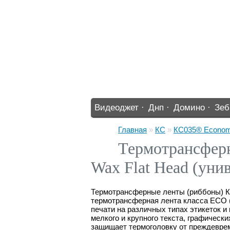
Видеоджет ·
Днп ·
Домино ·
Зеб
%% ·
Главная
»
КС
»
КС035® Economy
Термотрансфер
Wax Flat Head (уни
Термотрансферные ленты (риббоны) КС
термотрансферная лента класса ECO (
печати на различных типах этикеток 
мелкого и крупного текста, графическ
защищает термоголовку от преждевреме