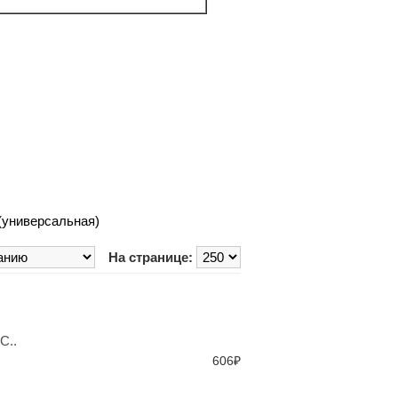
(универсальная)
На странице:
C..
606₽