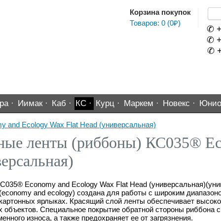
Корзина покупок
Товаров: 0 (0₽)
✆ +
✆ +
✆ +
ра ·
Иимак ·
Каб ·
КС ·
Курц ·
Маркем ·
Новекс ·
Юнио
 and Ecology Wax Flat Head (универсальная)
ные ленты (риббоны) КС035® Ec
версальная)
035® Economy and Ecology Wax Flat Head (универсальная)(уни
economy and ecology) создана для работы с широким диапазон
и картонных ярлыках. Красящий слой ленты обеспечивает высоко
их объектов. Специальное покрытие обратной стороны риббона 
нного износа, а также предохраняет ее от загрязнения.