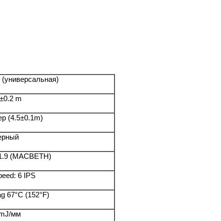
(универсальная)
5±0.2 m
р (4.5±0.1m)
ерный
1.9 (MACBETH)
peed: 6 IPS
ag 67°C (152°F)
mJ/мм