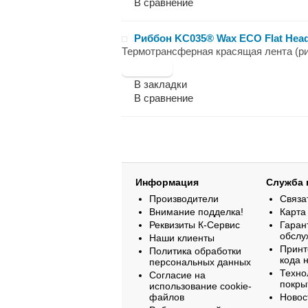
В сравнение
Риббон KC035® Wax ECO Flat Head 
Термотрансферная красящая лента (ри
В закладки
В сравнение
Информация
Служба 
Производители
Связа
Внимание подделка!
Карта
Реквизиты К-Сервис
Гаран
обслу
Наши клиенты
Принт
Политика обработки
кода 
персональных данных
Техно
Согласие на
покры
использование cookie-
файлов
Новос