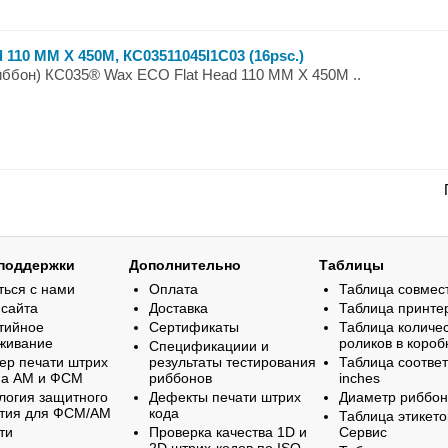
110 ММ X 450М, КС03511045I1C03 (16psc.)
ббон) КС035® Wax ECO Flat Head 110 ММ X 450М ..
поддержки
Дополнительно
Таблицы
ться с нами
Оплата
Таблица совмес
 сайта
Доставка
Таблица принте
тийное
Сертификаты
Таблица количе
живание
роликов в короб
Спецификациии и
ер печати штрих
результаты тестирования
Таблица соответ
на АМ и ФСМ
риббонов
inches
логия защитного
Дефекты печати штрих
Диаметр риббо
тия для ФСМ/АМ
кода
Таблица этикето
ти
Проверка качества 1D и
Сервис
2D штрих-кодов по ISO