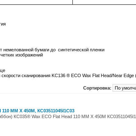
тия
т немелованной бумаги до синтетической пленки
 четких изображений
нце
скорости сканирования KC136 ® ECO Wax Flat Head/Near Edge 
Сортировка:
 110 ММ X 450М, КС03511045I1C03
иббон) КС035® Wax ECO Flat Head 110 ММ X 450М КС03511045I1