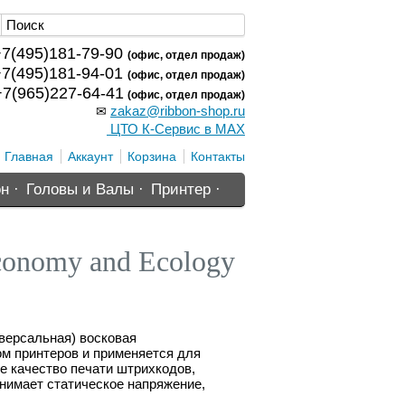
7(495)181-79-90
(офис, отдел продаж)
7(495)181-94-01
(офис, отдел продаж)
7(965)227-64-41
(офис, отдел продаж)
zakaz@ribbon-shop.ru
✉
ЦТО К-Сервис в MAX
Главная
Аккаунт
Корзина
Контакты
н ·
Головы и Валы ·
Принтер ·
onomy and Ecology
версальная) восковая
ом принтеров и применяется для
е качество печати штрихкодов,
снимает статическое напряжение,