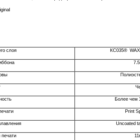
ginal
го слоя
КС035® WAX 
иббона
7.
новы
Полиэсте
т
Ч
ность
Более чем 
печати
Print S
плавления
Uncoated t
 печати
11