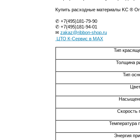
Купить расходные материалы KC ® Ori
✆ +7(495)181-79-90
✆ +7(495)181-94-01
zakaz@ribbon-shop.ru
✉
ЦТО К-Сервис в MAX
Тип красяще
Толщина р
Тип ос
Цве
Насыщен
Скорость 
Температура 
Энергия при