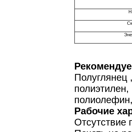
Н
Ск
Эне
Рекоменду
Полуглянец ,
полиэтилен,
полиолефин, 
Рабочие ха
Отсутствие 