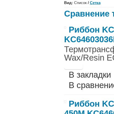
Вид:
Список
/
Сетка
Сравнение т
Риббон KC6
KC64603036
Термотрансф
Wax/Resin E
В закладки
В сравнени
Риббон KC
450М,KC646