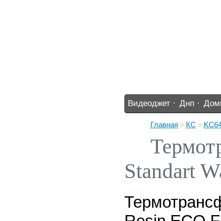
Видеоджет ·
Днп ·
Дом
%% ·
Главная
»
КС
»
KC64
Термот
Standart W
Термотранс
Resin ECO F