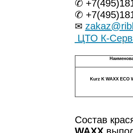
✆ +7(495)18
✆ +7(495)18
zakaz@rib
✉
ЦТО К-Серв
Наименов
Kurz K WAXX
ECO W
Состав крас
WAXX
выпол