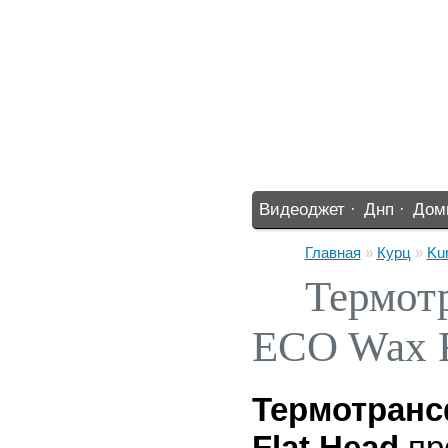
Видеоджет ·
Днп ·
Дом
%% ·
Главная
»
Курц
»
Ku
Термот
ECO Wax F
Термотранс
Flat Head
пр