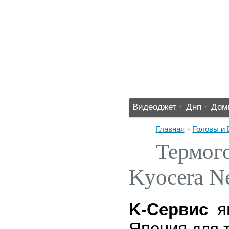
Видеоджет ·
Днп ·
Дом
%% ·
Главная
»
Головы и
Термого
Kyocera N
K-Cервис
я
Япония