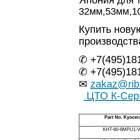
для 
32мм,53мм,10
Купить нову
производст
✆ +7(495)18
✆ +7(495)18
✉
zakaz@rib
ЦТО К-Сер
Part No. Kyocer
KHT-80-8MPU1-