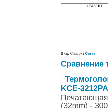
LEA63100
Вид:
Список
/
Сетка
Сравнение т
Термоголов
KCE-3212PA
Печатающая г
(32mm) - 300