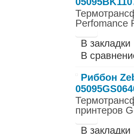
05095BK110
Термотрансф
Perfomance 
В закладки
В сравнени
Риббон Zeb
05095GS064
Термотрансф
принтеров G
В закладки