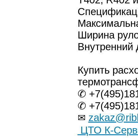
Спецификаци
Максимальна
Ширина рулон
Внутренний 
Купить расх
термотрансф
✆ +7(495)18
✆ +7(495)18
zakaz@rib
✉
ЦТО К-Серв