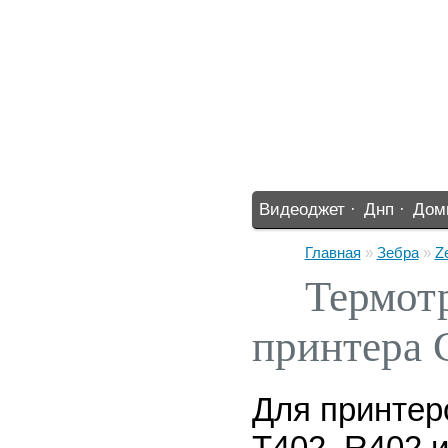
Видеоджет ·
Днп ·
Дом
%% ·
Главная
»
Зебра
»
Z
Термот
принтера 
Для принтер
T402, R402 