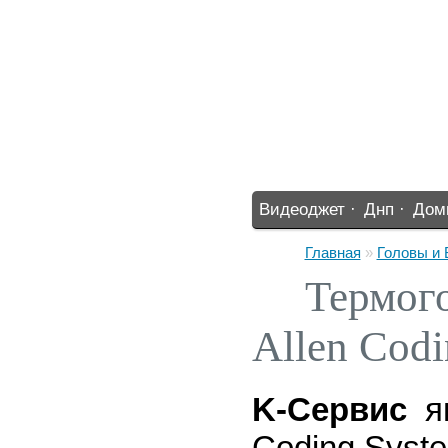
Видеоджет ·
Днп ·
Дом
%% ·
Главная
»
Головы и
Термого
Allen Codi
K-Cервис
я
Coding Syste