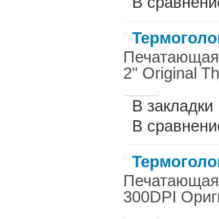
В сравнени
Термоголов
Печатающая г
2" Оriginal Th
В закладки
В сравнени
Термоголов
Печатающая г
300DPI Ориг