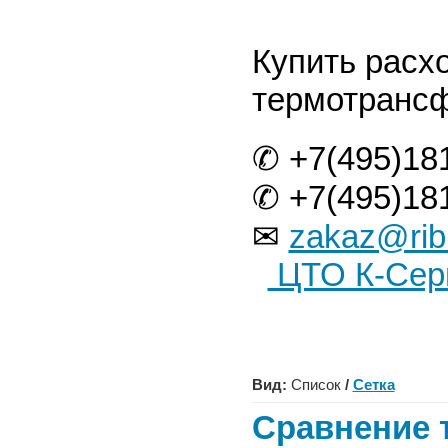
Купить расх
термотрансф
✆ +7(495)18
✆ +7(495)18
✉
zakaz@rib
ЦТО К-Сер
Вид:
Список
/
Сетка
Сравнение т