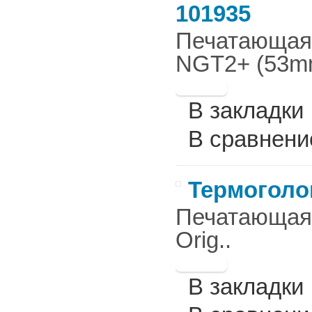
101935
Печатающая г
NGT2+ (53mm
В закладки
В сравнени
Термоголов
Печатающая г
Orig..
В закладки