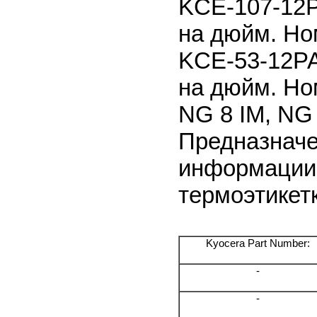
KCE-107-12P
на дюйм. Но
KCE-53-12PA
на дюйм. Но
NG 8 IM, NG
Предназначе
информации 
термоэтикет
Kyocera Part Number:
-
-