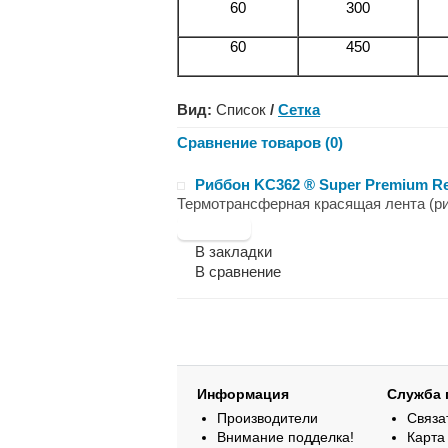
60
300
60
450
Вид:
Список
/
Сетка
Сравнение товаров (0)
Риббон KC362 ® Super Premium Re
Термотрансферная красящая лента (риб
В закладки
В сравнение
Информация
Служба 
Производители
Связа
Внимание подделка!
Карта