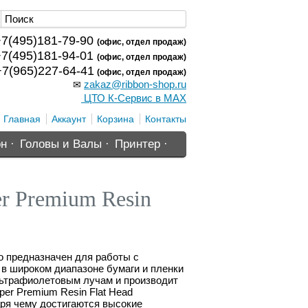
7(495)181-79-90
(офис, отдел продаж)
7(495)181-94-01
(офис, отдел продаж)
7(965)227-64-41
(офис, отдел продаж)
zakaz@ribbon-shop.ru
✉
ЦТО К-Сервис в MAX
Главная
Аккаунт
Корзина
Контакты
н ·
Головы и Валы ·
Принтер ·
r Premium Resin
о предназначен для работы с
 в широком диапазоне бумаги и пленки
льтрафиолетовым лучам и производит
per Premium Resin Flat Head
аря чему достигаются высокие