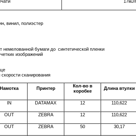
ечати
17мJ/
н, винил, полиэстер
т немелованной бумаги до синтетической пленки
 четких изображений
нце
 скорости сканирования
Кол-во в
Намотка
Принтер
Длина втулки
коробке
IN
DATAMAX
12
110,622
OUT
ZEBRA
12
110,622
OUT
ZEBRA
50
30,17