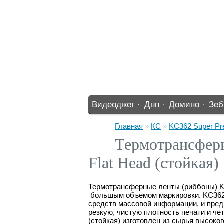
Видеоджет ·
Днп ·
Домино ·
Зеб
%% ·
Главная
»
КС
»
KC362 Super Pre
Термотрансферн
Flat Head (стойкая)
Термотрансферные ленты (риббоны) KC
большым объемом маркировки. KC362 S
средств массовой информации, и пред
резкую, чистую плотность печати и че
(стойкая) изготовлен из сырья высоко