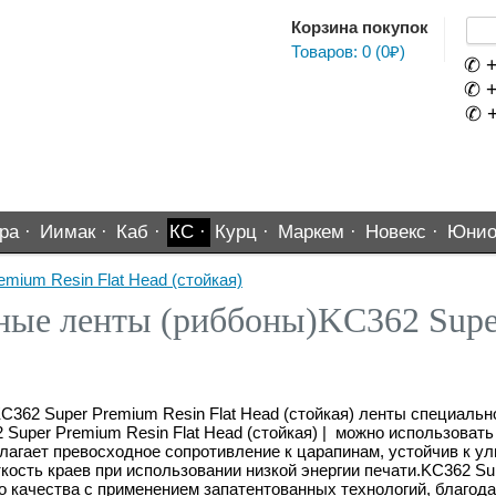
Корзина покупок
Товаров: 0 (0₽)
✆ +
✆ +
✆ +
ра ·
Иимак ·
Каб ·
КС ·
Курц ·
Маркем ·
Новекс ·
Юнио
mium Resin Flat Head (стойкая)
ые ленты (риббоны)KC362 Supe
362 Super Premium Resin Flat Head (стойкая) ленты специальн
uper Premium Resin Flat Head (стойкая) | можно использовать
лагает превосходное сопротивление к царапинам, устойчив к у
ткость краев при использовании низкой энергии печати.KC362 Su
го качества с применением запатентованных технологий, благод