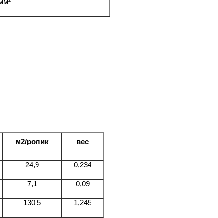
мм²
м2/ролик
вес
24,9
0,234
7,1
0,09
130,5
1,245