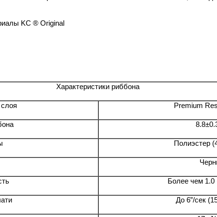
иалы KC ® Original
Характеристики риббона
 слоя
Premium Res
бона
8.8±0
ы
Полиэстер (
Черн
сть
Более чем 1.
чати
До 6”/сек (1