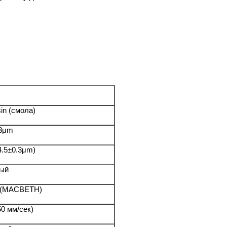
in (смола)
.3μm
4.5±0.3μm)
ый
0 (MACBETH)
50 мм/сек)