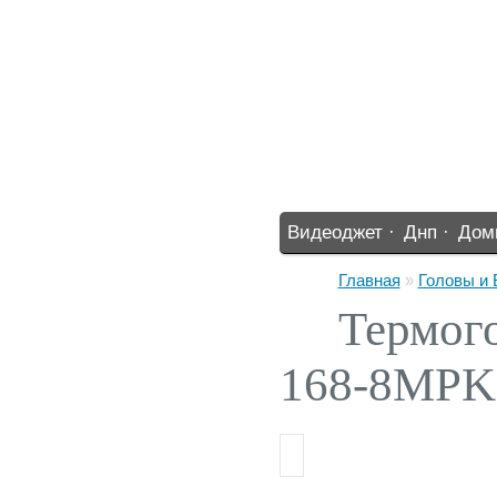
Видеоджет ·
Днп ·
Дом
%% ·
Главная
»
Головы и
Термого
168-8MPK