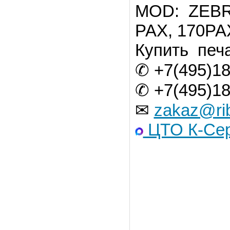
MOD: ZEBRA
PAX, 170PA
Купить печ
✆ +7(495)18
✆ +7(495)18
✉
zakaz@ri
ЦТО К-Сер