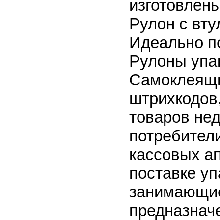
изготовлен
Рулон с вту
Идеально по
Рулоны упак
Самоклеящи
штрихкодов
товаров не
потребител
кассовых а
поставке уп
занимающиес
предназнач