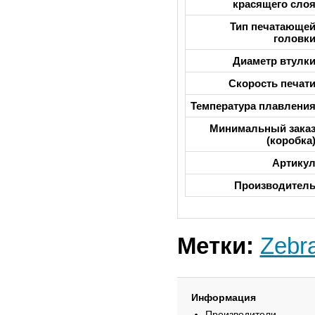
красящего сло
Тип печатающе
головк
Диаметр втулк
Скорость печат
Температура плавлени
Минимальный зака
(коробка
Артику
Производител
Метки:
Zebr
Информация
Производители