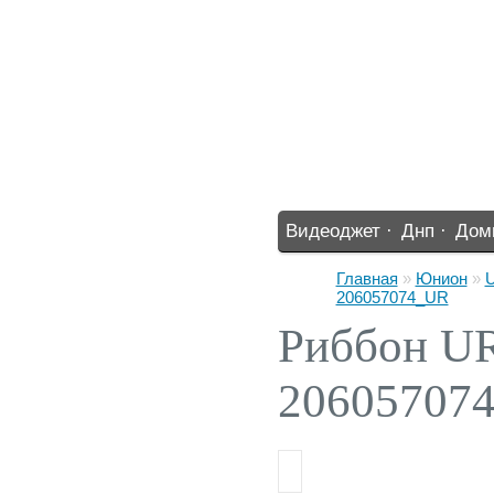
Видеоджет ·
Днп ·
Дом
%% ·
Главная
»
Юнион
»
U
206057074_UR
Риббон UR
20605707