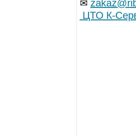
zakaz@rib
✉
ЦТО К-Сер