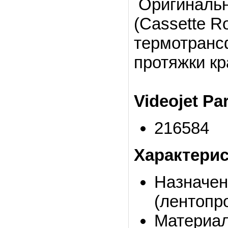
Оригинальн
(Cassette R
термотрансф
протяжки кр
Videojet Pa
216584
Характери
Назначен
(лентопр
Материал: