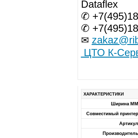
Dataflex
✆ +7(495)18
✆ +7(495)18
zakaz@rib
✉
ЦТО К-Сер
ХАРАКТЕРИСТИКИ
Ширина М
Совместимый принте
Артику
Производител