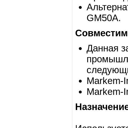
Альтерна
GM50A.
Совместим
Данная з
промышле
следующи
Markem-I
Markem-I
Назначени