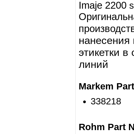
Imaje 2200
s
Оригинальна
производст
нанесения
этикетки в
линий
Markem Par
338218
Rohm Part 