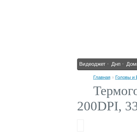
Видеоджет ·
Днп ·
Дом
%% ·
Главная
»
Головы и
Термого
200DPI, 3