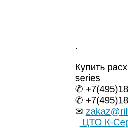
.
Купить расх
series
✆ +7(495)18
✆ +7(495)18
✉
zakaz@ri
ЦТО К-Сер