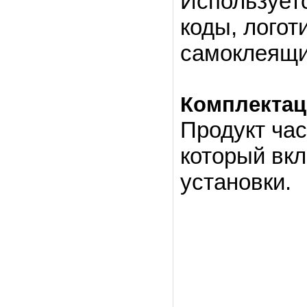
Использует
коды, логот
самоклеящих
Комплекта
Продукт част
который вк
установки.