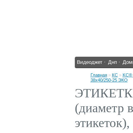
Видеоджет ·
Днп ·
Дом
%% ·
Главная
»
КС
»
KC® 
38х40/250-25 ЭКО
ЭТИКЕТКИ
(диаметр в
этикеток)