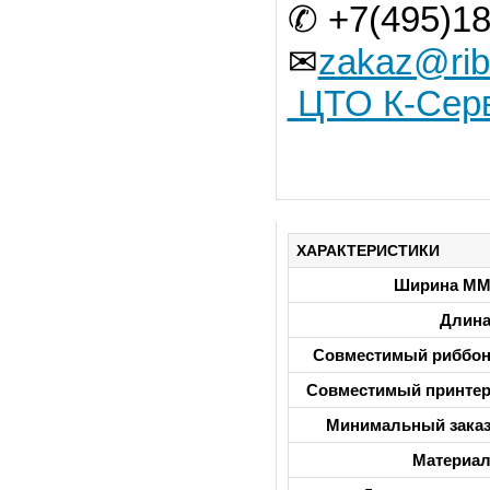
✆ +7(495)18
✉
zakaz@rib
ЦТО К-Сер
ХАРАКТЕРИСТИКИ
Ширина М
Длин
Совместимый риббо
Совместимый принте
Минимальный зака
Материа