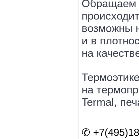
Обращаем в
происходит
возможны 
и в плотно
на качеств
Термоэтике
на термопр
Termal, пе
✆ +7(495)18