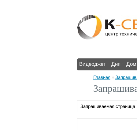
Видеоджет ·
Днп ·
Дом
%% ·
Главная
»
Запрашива
Запрашива
Запрашиваемая страница 