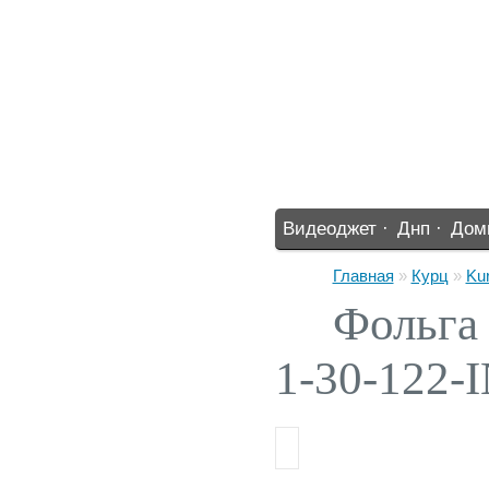
Видеоджет ·
Днп ·
Дом
%% ·
Главная
»
Курц
»
Ku
Фольга
1-30-122-