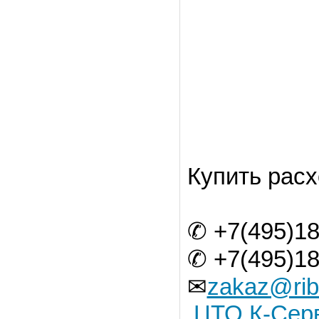
Купить рас
✆ +7(495)18
✆ +7(495)18
✉
zakaz@rib
ЦТО К-Сер