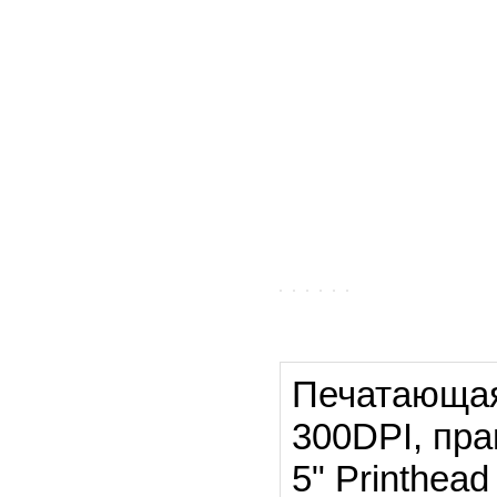
Печатающая 
300DPI, пр
5" Printhea