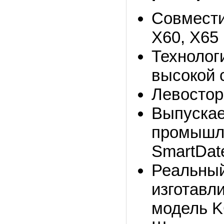
Совмести
X60, X65 
Технологи
высокой 
Левостор
Выпускае
промышле
SmartDat
Реальный
изготавл
модель 