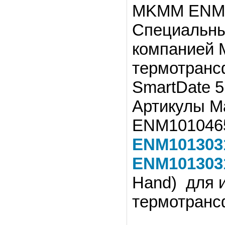
MKMM ENM10
Специальны
компанией 
термотранс
SmartDate 
Артикулы M
ENM10104655
ENM1013031
ENM1013031
Hand) для 
термотранс