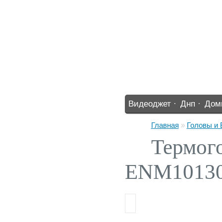
Видеоджет ·
Днп ·
Дом
%% ·
Главная
»
Головы и
Термого
ENM10130