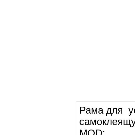
Рама для ус
самоклеящу
MOD: