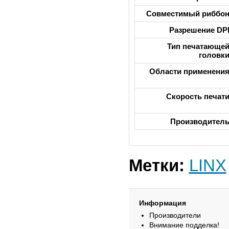
Совместимый риббо
Разрешение DP
Тип печатающе
головк
Области применени
Скорость печат
Производител
Метки:
LINX
Информация
Производители
Внимание подделка!