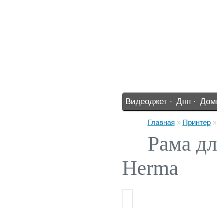
Видеоджет ·
Днп ·
Дом
%% ·
Главная
»
Принтер
Рама дл
Herma