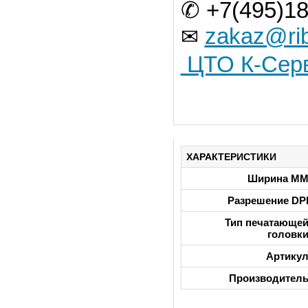
✆ +7(495)18
zakaz@rib
✉
ЦТО К-Сер
ХАРАКТЕРИСТИКИ
Ширина М
Разрешение DP
Тип печатающе
головк
Артику
Производител