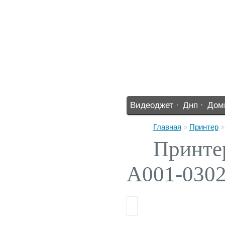
Видеоджет ·
Днп ·
Дом
%% ·
Главная
»
Принтер
Принте
A001-030