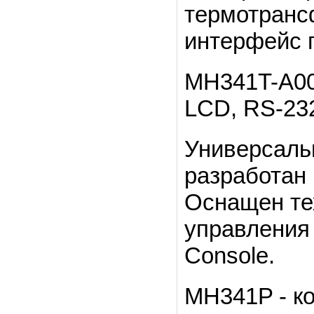
термотрансф
интерфейс п
MH341T-A001
LCD, RS-232,
Универсаль
разработан
Оснащен те
управления
Console.
MH341P - к