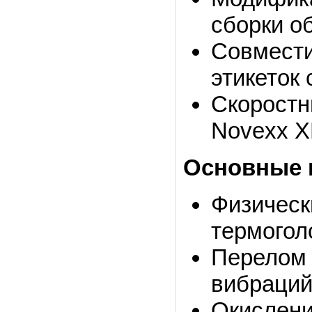
сборки о
Совмест
этикеток
Скоростн
Novexx X
Основные 
Физическ
термогол
Перелом 
вибраций
Окислени