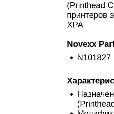
(Printhead 
принтеров э
XPA
Novexx Par
N101827
Характери
Назначен
(Printhead
Модифика