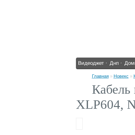
Видеоджет ·
Днп ·
Дом
%% ·
Главная
»
Новекс
»
Кабель 
XLP604, N