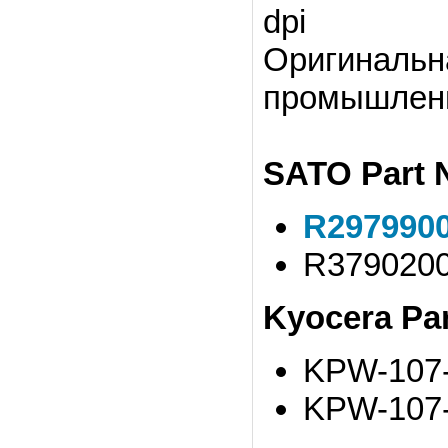
dpi
Оригинальн
промышленн
SATO Part 
R297990
R379020
Kyocera Pa
KPW-107
KPW-107