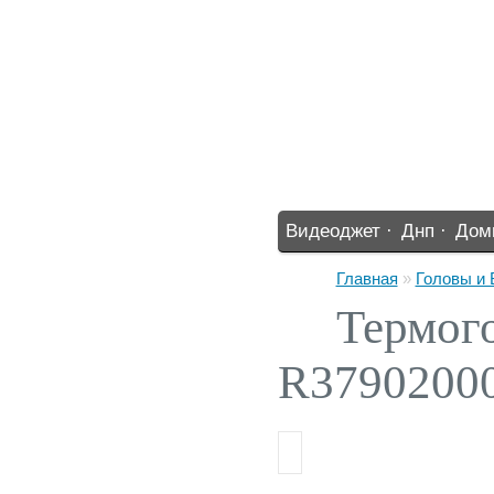
Видеоджет ·
Днп ·
Дом
%% ·
Главная
»
Головы и
Термог
R3790200