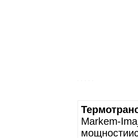
Термотран
Markem-Ima
мощностиис