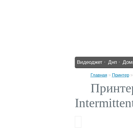
Видеоджет ·
Днп ·
Дом
%% ·
Главная
»
Принтер
Принтер
Intermitt