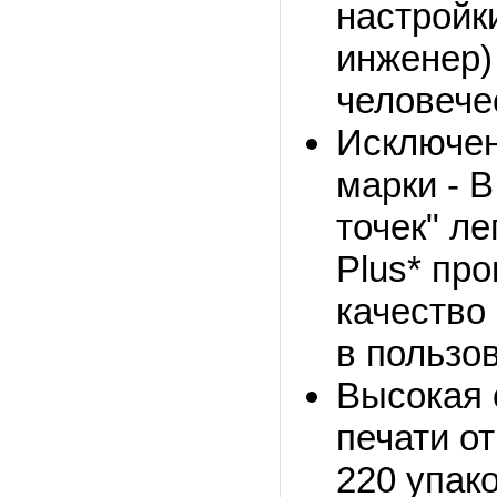
настройк
инженер)
человече
Исключен
марки - 
точек" л
Plus* пр
качество
в пользо
Высокая 
печати о
220 упак