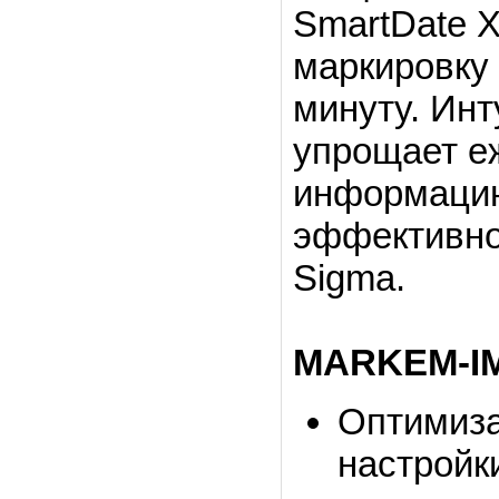
SmartDate 
маркировку 
минуту. Инт
упрощает е
информацию
эффективно
Sigma.
MARKEM-IM
Оптимиза
настройк