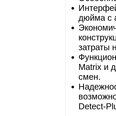
Интерфей
дюйма с 
Экономич
конструк
затраты 
Функцион
Matrix и 
смен.
Надежнос
возможно
Detect-Pl