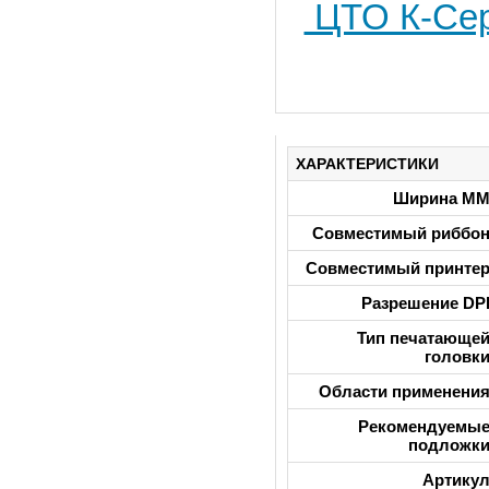
ЦТО К-Сер
ХАРАКТЕРИСТИКИ
Ширина М
Совместимый риббо
Совместимый принте
Разрешение DP
Тип печатающе
головк
Области применени
Рекомендуемы
подложк
Артику