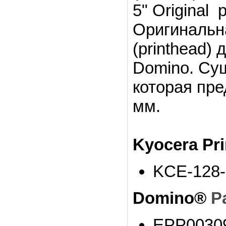
5" Original
Оригинальн
(printhead)
Domino.
Сущ
которая пре
мм.
Kyocera Pr
KCE-128
Domino®
P
EPP0030