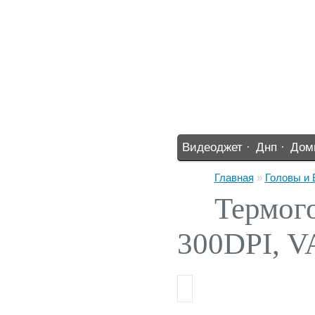
Видеоджет ·
Днп ·
Дом
%% ·
Главная
»
Головы и
Термого
300DPI, 