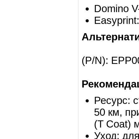
Domino V-
Easyprint
Альтернат
(P/N): EPP
Рекомендац
Ресурс: 
50 км, п
(T Coat) 
Уход: дл