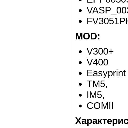
VASP_00
FV3051P
MOD:
V300+
V400
Easyprint
TM5,
IM5,
COMII
Характери