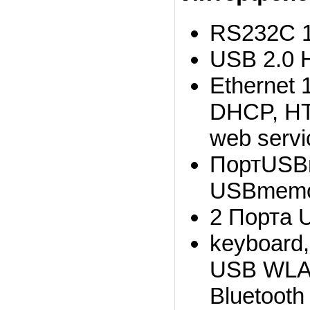
RS232C 1,
USB 2.0 
Ethernet 
DHCP, HT
web servi
ПортUSBн
USBmemor
2 Порта 
keyboard,
USB WLAN
Bluetooth 