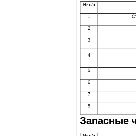
№ п/п
1
С
2
3
4
5
6
7
8
Запасные ч
№ п/п