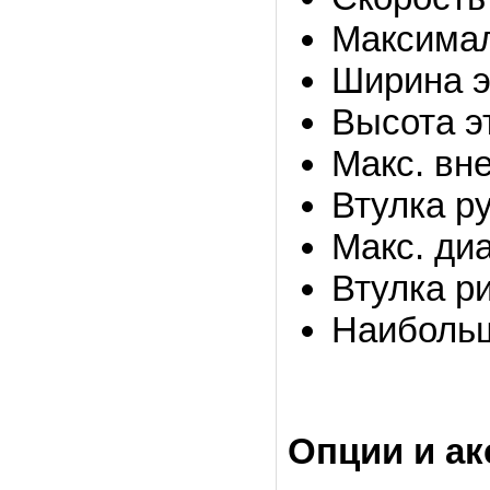
Максимал
Ширина э
Высота э
Макс. вн
Втулка р
Макс. ди
Втулка р
Наибольш
Опции и ак