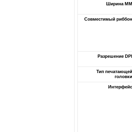
Ширина М
Совместимый риббо
Разрешение DP
Тип печатающе
головк
Интерфей