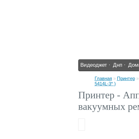
Видеоджет ·
Днп ·
Дом
%% ·
Главная
»
Принтер
5414L-3* )
Принтер - Ап
вакуумных ре