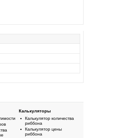
Калькуляторы
тимости
Калькулятор количества
риббона
ров
Калькулятор цены
ства
риббона
ке