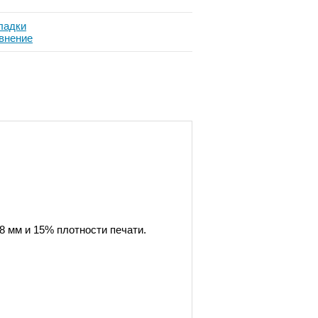
ладки
внение
8 мм и 15% плотности печати.