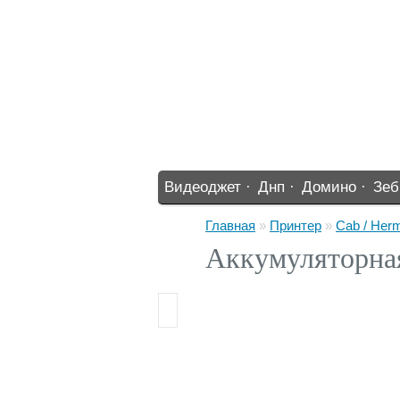
Видеоджет ·
Днп ·
Домино ·
Зеб
%% ·
Главная
»
Принтер
»
Cab / Her
Аккумуляторна