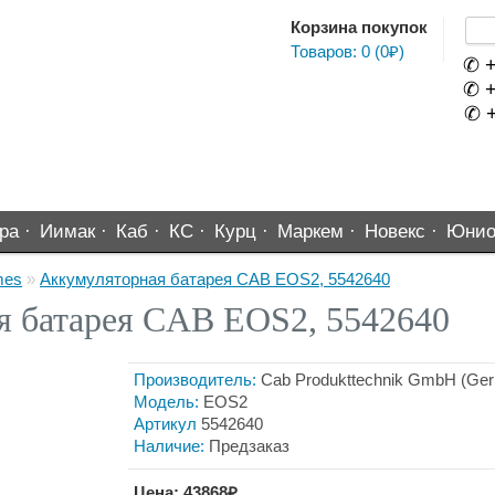
Корзина покупок
Товаров: 0 (0₽)
✆ +
✆ +
✆ +
ра ·
Иимак ·
Каб ·
КС ·
Курц ·
Маркем ·
Новекс ·
Юнио
mes
»
Аккумуляторная батарея CAB EOS2, 5542640
я батарея CAB EOS2, 5542640
Производитель:
Cab Produkttechnik GmbH (Ge
Модель:
EOS2
Артикул
5542640
Наличие:
Предзаказ
Цена: 43868₽