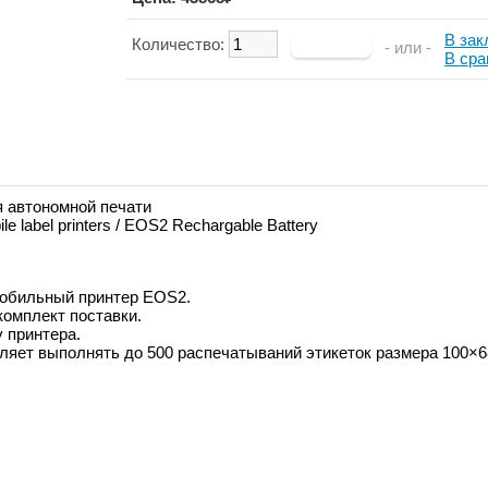
В зак
Количество:
- или -
В сра
 автономной печати
label printers / EOS2 Rechargable Battery
мобильный принтер EOS2.
комплект поставки.
 принтера.
ляет выполнять до 500 распечатываний этикеток размера 100×6