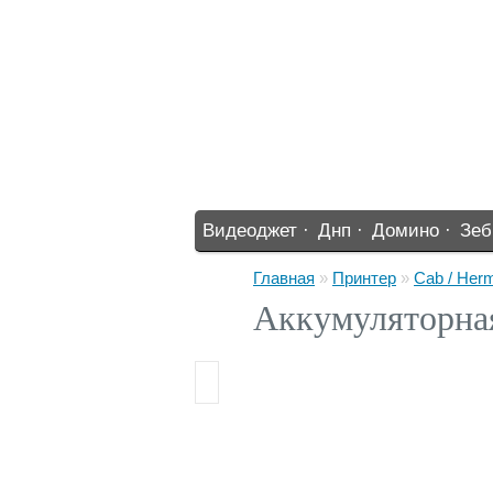
Видеоджет ·
Днп ·
Домино ·
Зеб
%% ·
Главная
»
Принтер
»
Cab / Her
Аккумуляторна