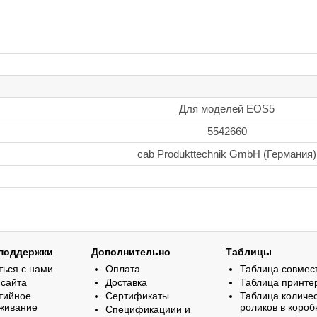
Для моделей EOS5
5542660
cab Produkttechnik GmbH (Германия)
поддержки
Дополнительно
Таблицы
ться с нами
Оплата
Таблица совмес
 сайта
Доставка
Таблица принте
тийное
Сертификаты
Таблица количе
живание
роликов в короб
Спецификациии и