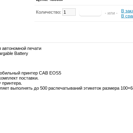
В зак
Количество:
- или -
В сра
 автономной печати
rgable Battery
 мобильный принтер CAB EOS5
комплект поставки.
 принтера.
ляет выполнять до 500 распечатываний этикеток размера 100×6