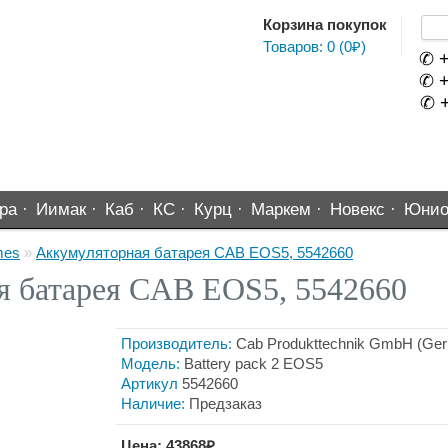
Корзина покупок
Товаров: 0 (0₽)
✆ +
✆ +
✆ +
ра ·
Иимак ·
Каб ·
КС ·
Курц ·
Маркем ·
Новекс ·
Юнио
mes
»
Аккумуляторная батарея CAB EOS5, 5542660
я батарея CAB EOS5, 5542660
Производитель:
Cab Produkttechnik GmbH (Ge
Модель:
Battery pack 2 EOS5
Артикул
5542660
Наличие:
Предзаказ
Цена: 43868₽