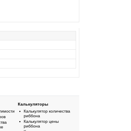
Калькуляторы
тимости
Калькулятор количества
риббона
ров
Калькулятор цены
ства
риббона
ке