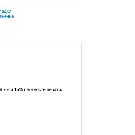
ладки
внение
8 мм и 15% плотности печати.