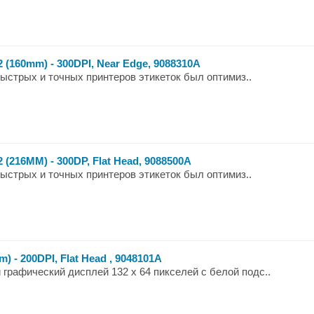
2 (160mm) - 300DPI, Near Edge, 9088310A
ыстрых и точных принтеров этикеток был оптимиз..
 (216ММ) - 300DP, Flat Head, 9088500A
ыстрых и точных принтеров этикеток был оптимиз..
m) - 200DPI, Flat Head , 9048101A
 графический дисплей 132 х 64 пикселей с белой подс..