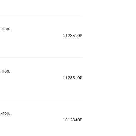
гор..
1128510₽
гор..
1128510₽
гор..
1012340₽