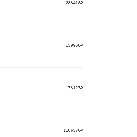
288418₽
139950₽
178127₽
1166376₽