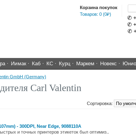
Корзина покупок
Товаров: 0 (0₽)
✆ +
✆ +
✆ +
ра ·
Иимак ·
Каб ·
КС ·
Курц ·
Маркем ·
Новекс ·
Юнио
entin GmbH (Germany)
ителя Carl Valentin
Сортировка:
 (107mm) - 300DPI, Near Edge, 9088110A
ыстрых и точных принтеров этикеток был оптимиз..