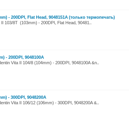
03mm) - 200DPI, Flat Head, 9048151A (только термопечать)
ta II 103/8T (103mm) - 200DPI, Flat Head, 90481..
mm) - 200DPI, 9048100A
ntin Vita II 104/8 (104mm) - 200DPI, 9048100A &n..
6mm) - 300DPI, 9048200A
ntin Vita II 106/12 (106mm) - 300DPI, 9048200A &..