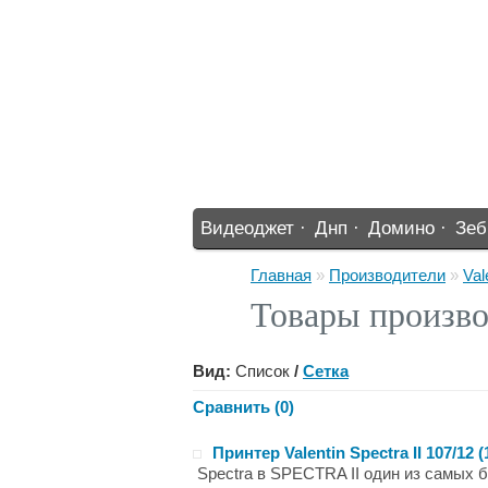
Видеоджет ·
Днп ·
Домино ·
Зеб
%% ·
Главная
»
Производители
»
Val
Товары производ
Вид:
Список
/
Сетка
Сравнить (0)
Принтер Valentin Spectra II 107/12
Spectra в SPECTRA II один из самых б