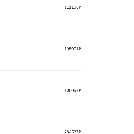
111196₽
105071₽
105059₽
284537₽