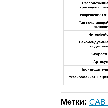
Расположени
красящего сло
Разрешение DP
Тип печатающе
головк
Интерфей
Рекомендуемы
подложк
Скорост
Артику
Производител
Установленная Опци
Метки:
CAB