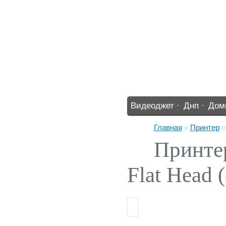
Видеоджет ·
Днп ·
Дом
%% ·
Главная
»
Принтер
Принте
Flat Head 