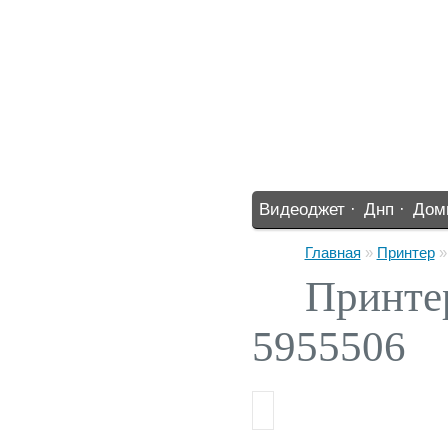
Видеоджет ·
Днп ·
Дом
%% ·
Главная
»
Принтер
Принтер
5955506