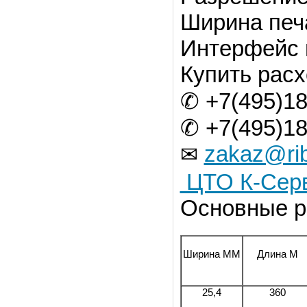
Ширина печ
Интерфейс 
Купить рас
✆ +7(495)18
✆ +7(495)18
zakaz@rib
✉
ЦТО К-Сер
Основные р
Ширина ММ
Длина М
25,4
360