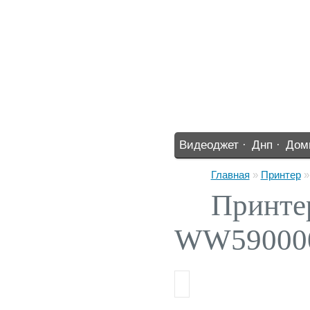
Видеоджет ·
Днп ·
Дом
%% ·
Главная
»
Принтер
Принте
WW59000