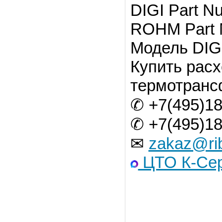
DIGI
Part N
ROHM Part 
Модель DIGI
Купить рас
термотрансф
✆ +7(495)18
✆ +7(495)18
✉
zakaz@ri
ЦТО К-Сер