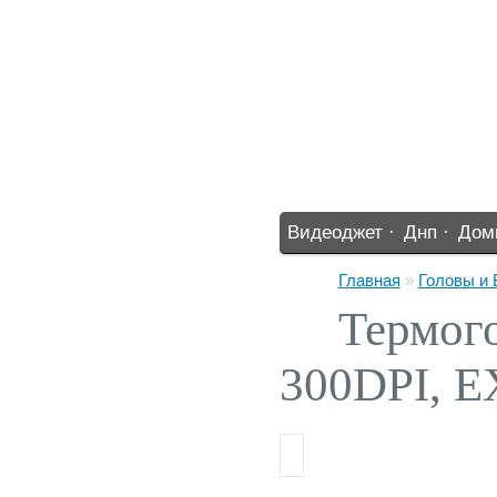
Видеоджет ·
Днп ·
Дом
%% ·
Главная
»
Головы и
Термого
300DPI, E