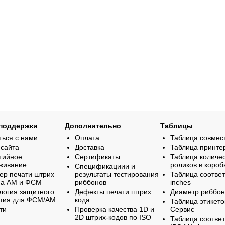
поддержки
Дополнительно
Таблицы
ться с нами
Оплата
Таблица совмес
 сайта
Доставка
Таблица принте
тийное
Сертификаты
Таблица количе
живание
роликов в короб
Спецификациии и
ер печати штрих
результаты тестирования
Таблица соответ
на АМ и ФСМ
риббонов
inches
логия защитного
Дефекты печати штрих
Диаметр риббо
тия для ФСМ/АМ
кода
Таблица этикето
ти
Проверка качества 1D и
Сервис
2D штрих-кодов по ISO
Таблица соответ