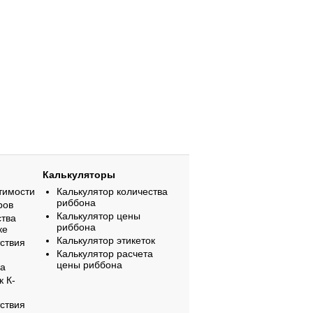
Калькуляторы
тимости
Калькулятор количества
риббона
ров
Калькулятор цены
ства
риббона
ке
Калькулятор этикеток
ствия
Калькулятор расчета
цены риббона
на
к К-
ствия