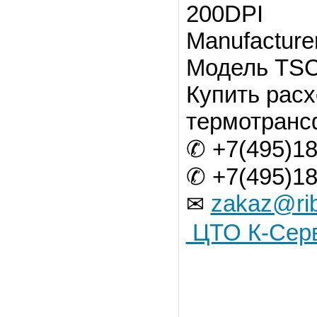
200DPI
Manufacture
Модель TS
Купить рас
термотранс
✆ +7(495)18
✆ +7(495)18
zakaz@rib
✉
ЦТО К-Сер