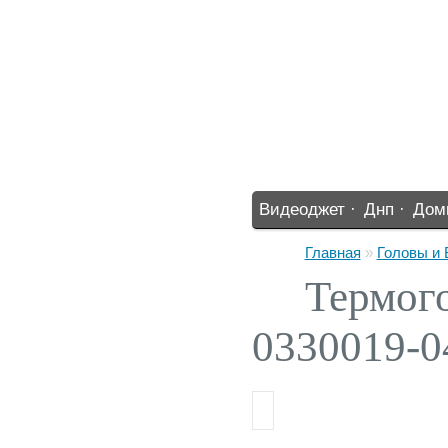
Видеоджет ·
Днп ·
Дом
%% ·
Главная
»
Головы и
Термого
0330019-0