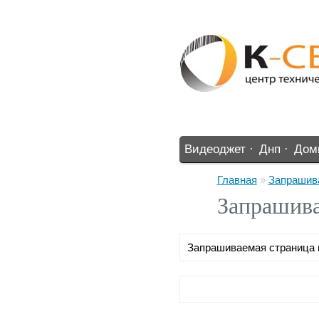
Видеоджет ·
Днп ·
Дом
%% ·
Главная
»
Запрашива
Запрашива
Запрашиваемая страница 