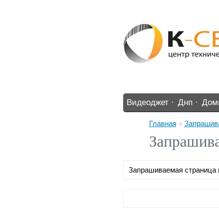
Видеоджет ·
Днп ·
Дом
%% ·
Главная
»
Запрашива
Запрашива
Запрашиваемая страница 