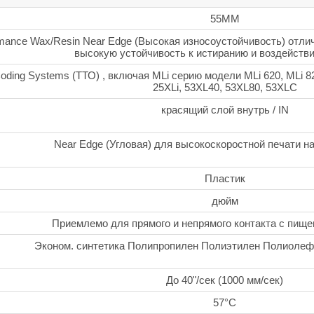
55ММ
mance Wax/Resin Near Edge (Высокая износоустойчивость) отл
высокую устойчивость к истиранию и воздейств
Coding Systems (ТТО) , включая MLi серию модели MLi 620, MLi 8
25XLi, 53XL40, 53XL80, 53XLC
красящий слой внутрь / IN
Near Edge (Угловая) для высокоскоростной печати на
Пластик
дюйм
Приемлемо для прямого и непрямого контакта с пищ
Эконом. синтетика Полипропилен Полиэтилен Полиоле
До 40"/сек (1000 мм/сек)
57°C