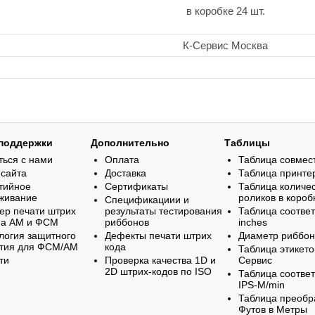
в коробке 24 шт.
К-Сервис Москва
поддержки
Дополнительно
Таблицы
ться с нами
Оплата
Таблица совмес
 сайта
Доставка
Таблица принте
тийное
Сертификаты
Таблица количе
живание
роликов в короб
Спецификациии и
ер печати штрих
результаты тестирования
Таблица соответ
на АМ и ФСМ
риббонов
inches
логия защитного
Дефекты печати штрих
Диаметр риббо
тия для ФСМ/АМ
кода
Таблица этикето
ти
Проверка качества 1D и
Сервис
2D штрих-кодов по ISO
Таблица соответ
IPS-M/min
Таблица преобр
Футов в Метры