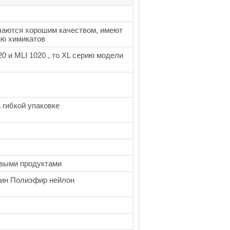
ичаются хорошим качеством, имеют
ию химикатов
20 и MLI 1020 , то XL серию модели
 гибкой упаковке
евыми продуктами
фин Полиэфир нейлон