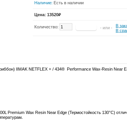
Наличие:
Есть в наличии
Цена: 13520₽
В зак
Количество:
- или -
В сра
(риббон)
IIMAK NETFLEX + / 434® Performance Wax-Resin Near E
00L Premium Wax Resin Near Edge (Термостойкость 130°C) отл
мпературам.