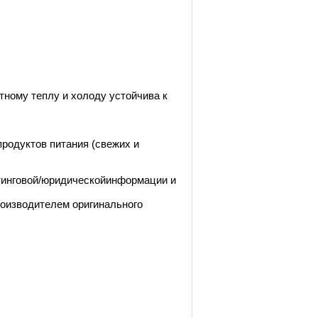
тному теплу и холоду устойчива к
продуктов питания (свежих и
етинговой/юридическойинформации и
роизводителем оригинального