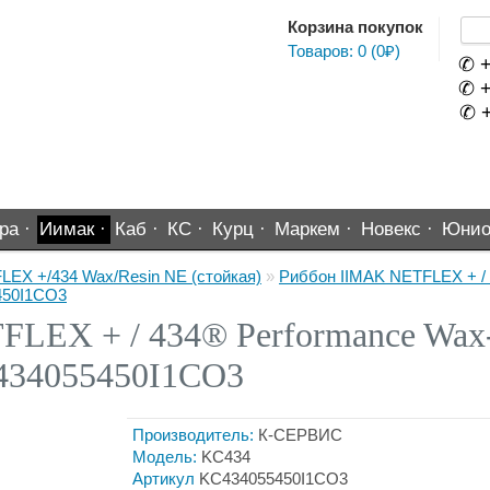
Корзина покупок
Товаров: 0 (0₽)
✆ +
✆ +
✆ +
ра ·
Иимак ·
Каб ·
КС ·
Курц ·
Маркем ·
Новекс ·
Юнио
LEX +/434 Wax/Resin NE (стойкая)
»
Риббон IIMAK NETFLEX + / 
450I1CO3
LEX + / 434® Performance Wax-
434055450I1CO3
Производитель:
К-СЕРВИС
Модель:
KC434
Артикул
KC434055450I1CO3