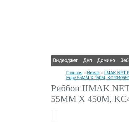
Видеоджет ·
Днп ·
Домино ·
Зеб
%% ·
Главная
»
Иимак
»
IIMAK NET F
Edge 55ММ X 450М, KC434055
Риббон IIMAK NETF
55ММ X 450М, KC