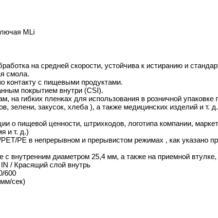
ключая MLi
работка на средней скорости, устойчива к истиранию и стандар
я смола.
о контакту с пищевыми продуктами.
анным покрытием внутри (CSI).
ам, на гибких пленках для использования в розничной упаковке 
, зелени, закусок, хлеба ), а также медицинских изделий и т. д.
ии о пищевой ценности, штрихкодов, логотипа компании, марк
 и т. д.)
/PET/PE в непрерывном и прерывистом режимах , как указано п
е с внутренним диаметром 25,4 мм, а также на приемной втулке,
IN / Красящий слой внутрь
0/600
 мм/сек)