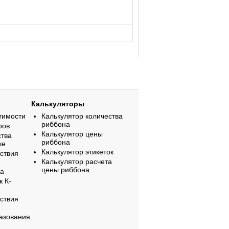
Калькуляторы
тимости
Калькулятор количества
риббона
ров
Калькулятор цены
ства
риббона
ке
Калькулятор этикеток
ствия
Калькулятор расчета
цены риббона
на
к К-
ствия
азования