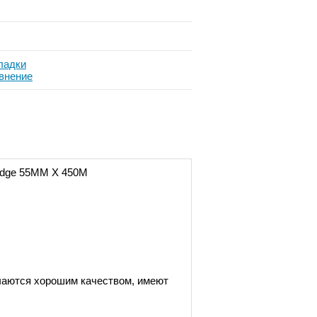
ладки
внение
dge
55ММ X 450М
ичаются хорошим качеством, имеют