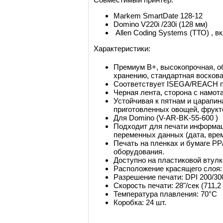
Markem SmartDate 128-12
Domino V220i /230i (128 мм)
Allen Coding Systems (ТТО) , в
Характеристики:
Премиум B+, высокопрочная, об
хранению, стандартная воскова
Соответствует ISEGA/REACH п
Черная лента, сторона с намот
Устойчивая к пятнам и царапин
приготовленных овощей, фруктов
Для Domino (V-AR-BK-55-600 )
Подходит для печати информац
переменных данных (дата, время
Печать на пленках и бумаге PP
оборудования.
Доступно на пластиковой втулк
Расположение красящего слоя: 
Разрешение печати: DPI 200/30
Скорость печати: 28"/сек (711,2
Температура плавления: 70°C
Коробка: 24 шт.