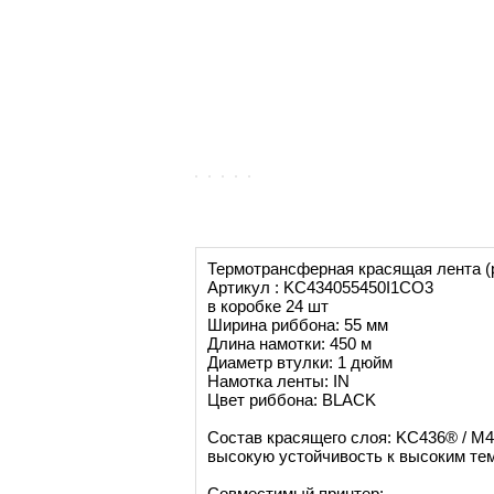
Термотрансферная красящая лента 
Артикул : KC434055450I1CO3
в коробке 24 шт
Ширина риббона: 55 мм
Длина намотки: 450 м
Диаметр втулки: 1 дюйм
Намотка ленты: IN
Цвет риббона: BLACK
Состав красящего слоя: KC436® / M4
высокую устойчивость к высоким те
Совместимый принтер: