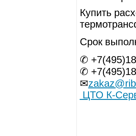
Купить рас
термотранс
Срок выполн
✆ +7(495)18
✆ +7(495)18
✉
zakaz@rib
ЦТО К-Сер