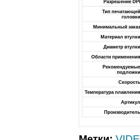
Разрешение DP
Тип печатающе
головк
Минимальный зака
Материал втулк
Диаметр втулк
Области применени
Рекомендуемы
подложк
Скорост
Температура плавлени
Артику
Производител
Метки:
VID