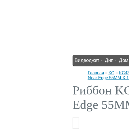
Видеоджет ·
Днп ·
Дом
%% ·
Главная
»
КС
»
KC43
Near Edge 55ММ X 1
Риббон KC
Edge 55М