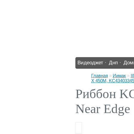
Видеоджет ·
Днп ·
Дом
%% ·
Главная
»
Иимак
»
I
X 450М, KC4340334
Риббон KC
Near Edg