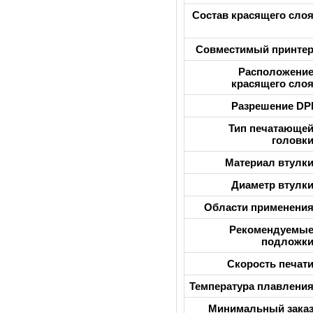
Состав красящего сло
Совместимый принте
Расположени
красящего сло
Разрешение DP
Тип печатающе
головк
Материал втулк
Диаметр втулк
Области применени
Рекомендуемы
подложк
Скорость печат
Температура плавлени
Минимальный зака