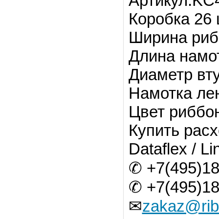
Артикул:KC
Коробка 26 
Ширина риб
Длина намот
Диаметр вту
Намотка ле
Цвет риббо
Купить расх
Dataflex / Li
✆ +7(495)18
✆ +7(495)18
✉
zakaz@rib