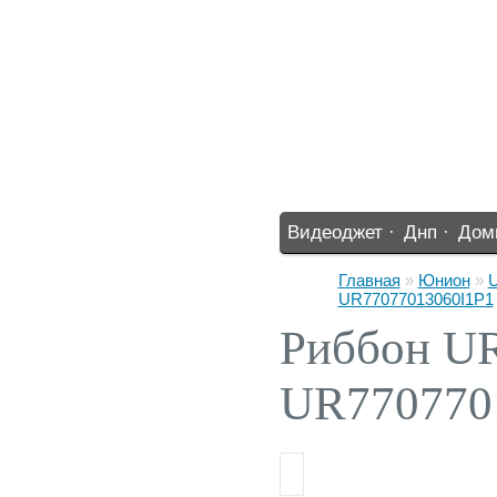
Видеоджет ·
Днп ·
Дом
%% ·
Главная
»
Юнион
»
U
UR77077013060I1P1
Риббон U
UR770770