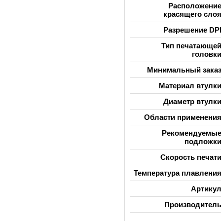
Расположени
красящего сло
Разрешение DP
Тип печатающе
головк
Минимальный зака
Материал втулк
Диаметр втулк
Области применени
Рекомендуемы
подложк
Скорость печат
Температура плавлени
Артику
Производител