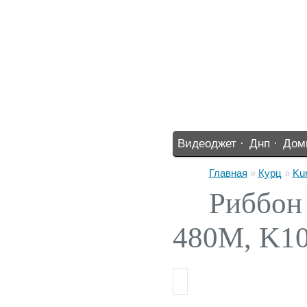
Видеоджет ·
Днп ·
Дом
%% ·
Главная
»
Курц
»
Ku
Риббон
480М, K1