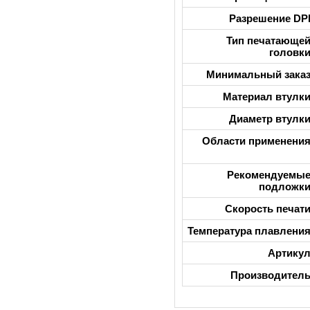
Разрешение DP
Тип печатающе
головк
Минимальный зака
Материал втулк
Диаметр втулк
Области применени
Рекомендуемы
подложк
Скорость печат
Температура плавлени
Артику
Производител