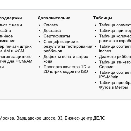
поддержки
Дополнительно
Таблицы
ться с нами
Оплата
Таблица совмес
 сайта
Доставка
Таблица принте
тийное
Сертификаты
Таблица количе
живание
роликов в короб
Спецификациии и
ер печати штрих
результаты тестирования
Таблица соответ
на АМ и ФСМ
риббонов
inches
логия защитного
Дефекты печати штрих
Диаметр риббо
тия для ФСМ/АМ
кода
Таблица этикето
ти
Проверка качества 1D и
Сервис
2D штрих-кодов по ISO
Таблица соответ
IPS-M/min
Таблица преобр
Футов в Метры
. Москва, Варшавское шоссе, 33, Бизнес-центр ДЕЛО