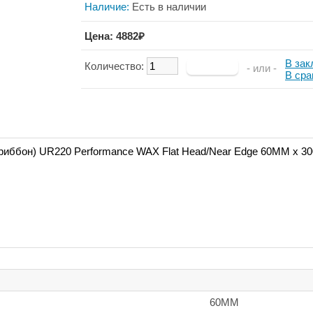
Наличие:
Есть в наличии
Цена: 4882₽
В зак
Количество:
- или -
В сра
риббон) UR220 Performance WAX Flat Head/Near Edge 60MM x 
60ММ