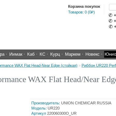
Корзина покупок
Товаров: 0 (0₽)
✆ +
✆ +
✆ +
ра ·
Иимак ·
Каб ·
КС ·
Курц ·
Маркем ·
Новекс ·
Юнио
rmance WAX Flat Head-Near Edge (стойкая)
»
Риббон UR220 Perf
ormance WAX Flat Head/Near Ed
Производитель:
UNION CHEMICAR RUSSIA
Модель:
UR220
Артикул
220060300О_UR