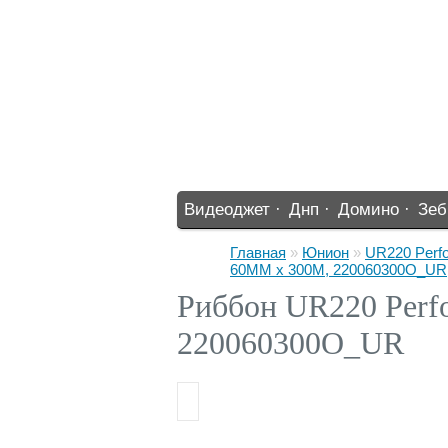
Видеоджет ·
Днп ·
Домино ·
Зеб
%% ·
Главная
»
Юнион
»
UR220 Perfo
60MM x 300M, 220060300О_UR
Риббон UR220 Perf
220060300О_UR