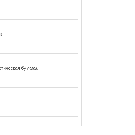
у
)
тическая бумага).