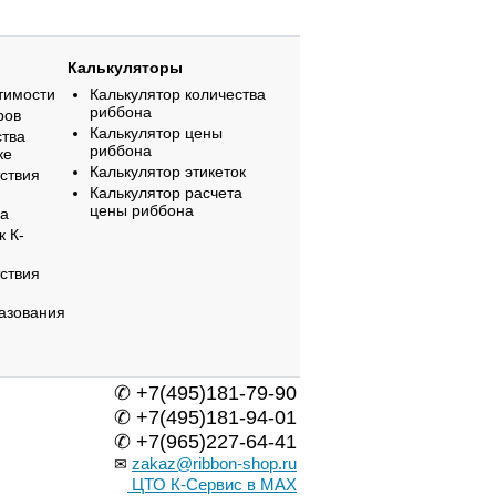
Калькуляторы
тимости
Калькулятор количества
риббона
ров
Калькулятор цены
ства
риббона
ке
Калькулятор этикеток
ствия
Калькулятор расчета
цены риббона
на
к К-
ствия
азования
✆ +7(495)181-79-90
✆ +7(495)181-94-01
✆ +7(965)227-64-41
zakaz@ribbon-shop.ru
✉
ЦТО К-Сервис в MAX