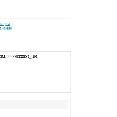
ладки
внение
300M, 220060300О_UR