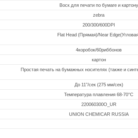
Воск для печати по бумаге и картон
zebra
200/300/600DPI
Flat Head (Прямая)/Near Edge(Угловая
4коробок/60риббонов
картон
Простая печать на бумажных носителях (также и синте
До 11"/сек (275 мм/сек)
Температура плавления 68-70°C
220060300О_UR
UNION CHEMICAR RUSSIA