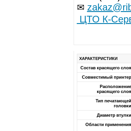
zakaz@rib
✉
ЦТО К-Сер
ХАРАКТЕРИСТИКИ
Состав красящего сло
Совместимый принте
Расположени
красящего сло
Тип печатающе
головк
Диаметр втулк
Области применени