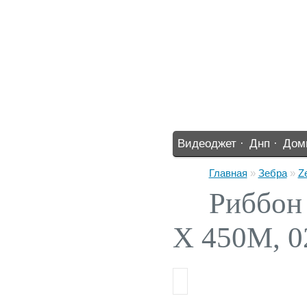
Видеоджет ·
Днп ·
Дом
%% ·
Главная
»
Зебра
»
Z
Риббон 
X 450M, 