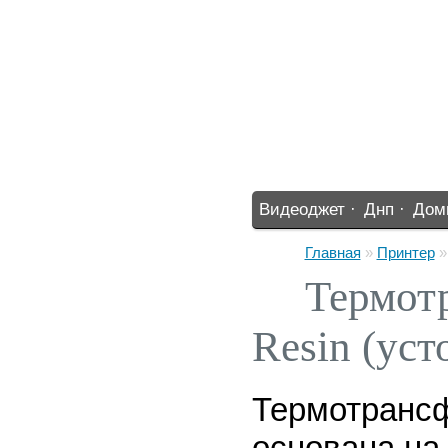
Видеоджет ·
Днп ·
Дом
%% ·
Главная
»
Принтер
Термотр
Resin (ус
Термотрансф
основана на