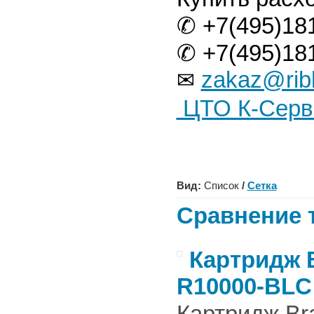
✆ +7(495)18
✆ +7(495)18
zakaz@rib
✉
ЦТО К-Серв
Вид:
Список
/
Сетка
Сравнение т
Картридж B
R10000-BLC
Картридж Br