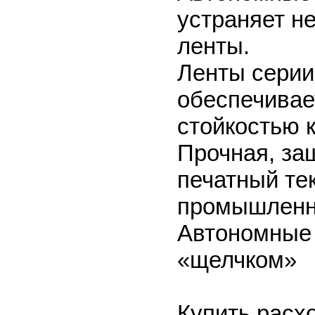
устраняет н
ленты.
Ленты серии
обеспечивае
стойкостью 
Прочная, за
печатный те
промышленны
Автономные 
«щелчком»
Купить рас