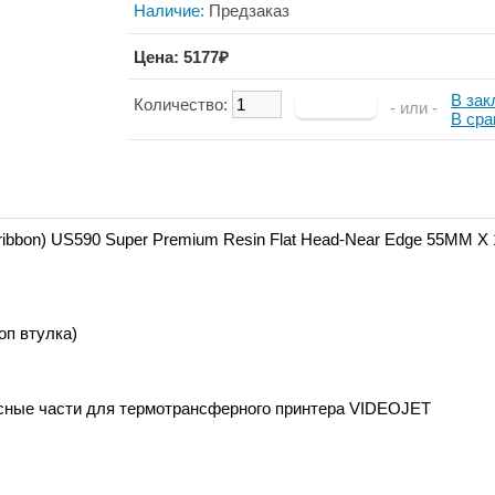
Наличие:
Предзаказ
Цена: 5177₽
В зак
Количество:
- или -
В сра
ribbon)
US590 Super Premium Resin Flat Head-Near Edge 55MM X
оп втулка)
сные части для термотрансферного принтера VIDEOJET