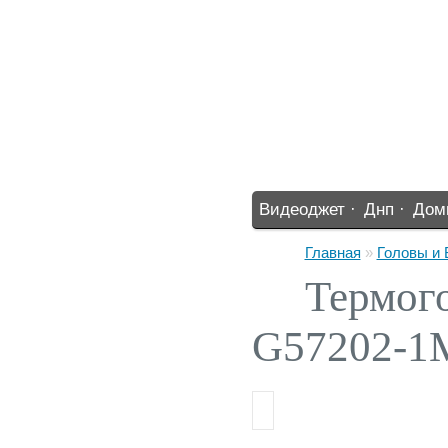
Видеоджет ·
Днп ·
Дом
%% ·
Главная
»
Головы и
Термого
G57202-1