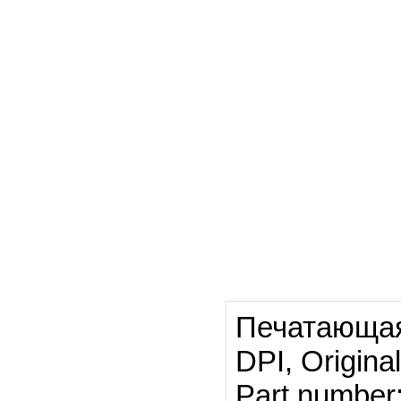
Печатающая
DPI, Origina
Part numbe