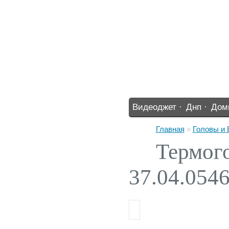
Видеоджет ·
Днп ·
Дом
%% ·
Главная
»
Головы и
Термого
37.04.054