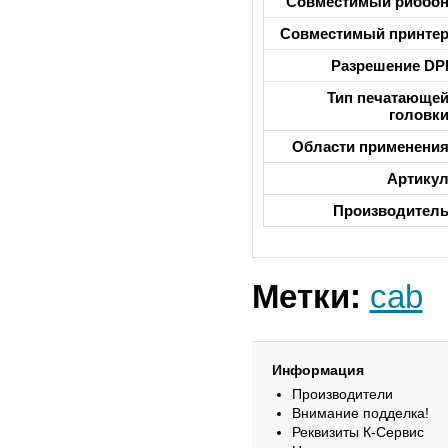
Совместимый риббо
Совместимый принте
Разрешение DP
Тип печатающе
головк
Области применени
Артику
Производител
Метки:
cab
Информация
Производители
Внимание подделка!
Реквизиты К-Сервис