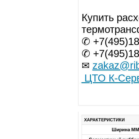
Купить рас
термотрансф
✆ +7(495)18
✆ +7(495)18
zakaz@rib
✉
ЦТО К-Сер
ХАРАКТЕРИСТИКИ
Ширина М